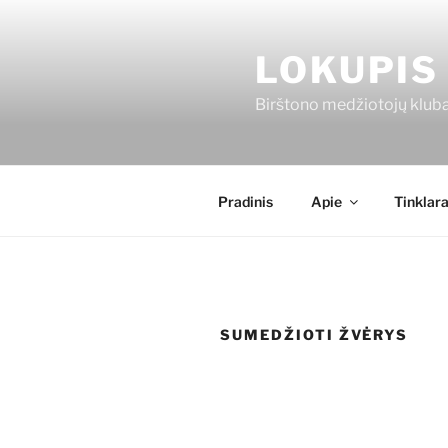
Eiti
prie
LOKUPIS
turinio
Birštono medžiotojų klub
Pradinis
Apie
Tinklara
SUMEDŽIOTI ŽVĖRYS